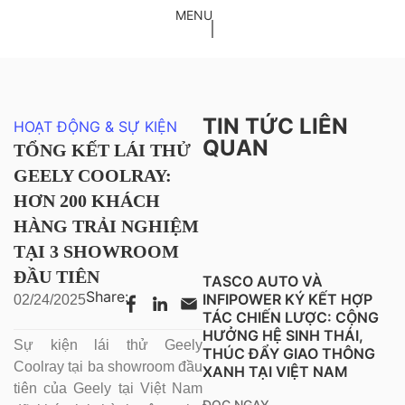
THỬ GEELY COOLRAY: HƠN 200 KHÁCH HÀNG TRẢI NGHIỆM
MENU
TẠI 3 SHOWROOM ĐẦU TIÊN
TIN TỨC LIÊN
HOẠT ĐỘNG & SỰ KIỆN
QUAN
TỔNG KẾT LÁI THỬ
GEELY COOLRAY:
HƠN 200 KHÁCH
HÀNG TRẢI NGHIỆM
TẠI 3 SHOWROOM
ĐẦU TIÊN
TASCO AUTO VÀ
Share:
INFIPOWER KÝ KẾT HỢP
02/24/2025
TÁC CHIẾN LƯỢC: CỘNG
HƯỞNG HỆ SINH THÁI,
Sự kiện lái thử Geely
THÚC ĐẨY GIAO THÔNG
Coolray tại ba showroom đầu
XANH TẠI VIỆT NAM
tiên của Geely tại Việt Nam
ĐỌC NGAY