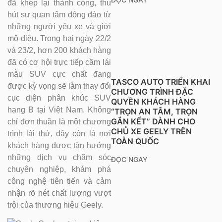
đã khép lại thành công, thu
hút sự quan tâm đông đảo từ
những người yêu xe và giới
mộ điệu. Trong hai ngày 22/2
và 23/2, hơn 200 khách hàng
đã có cơ hội trực tiếp cầm lái
mẫu SUV cực chất đang
TASCO AUTO TRIỂN KHAI
được kỳ vọng sẽ làm thay đổi
CHƯƠNG TRÌNH ĐẶC
cục diện phân khúc SUV
QUYỀN KHÁCH HÀNG
hạng B tại Việt Nam. Không
“TRỌN AN TÂM, TRỌN
GẮN KẾT” DÀNH CHO
chỉ đơn thuần là một chương
CHỦ XE GEELY TRÊN
trình lái thử, đây còn là nơi
TOÀN QUỐC
khách hàng được tận hưởng
những dịch vụ chăm sóc
ĐỌC NGAY
chuyên nghiệp, khám phá
công nghệ tiên tiến và cảm
nhận rõ nét chất lượng vượt
trội của thương hiệu Geely.