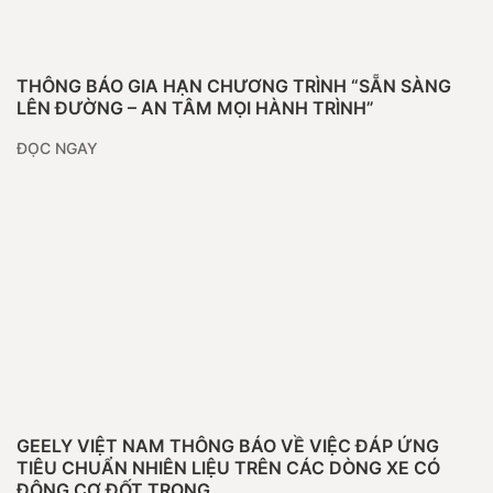
THÔNG BÁO GIA HẠN CHƯƠNG TRÌNH “SẴN SÀNG
LÊN ĐƯỜNG – AN TÂM MỌI HÀNH TRÌNH”
ĐỌC NGAY
GEELY VIỆT NAM THÔNG BÁO VỀ VIỆC ĐÁP ỨNG
TIÊU CHUẨN NHIÊN LIỆU TRÊN CÁC DÒNG XE CÓ
ĐỘNG CƠ ĐỐT TRONG