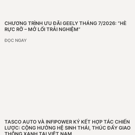
CHƯƠNG TRÌNH ƯU ĐÃI GEELY THÁNG 7/2026: “HÈ
RỰC RỠ – MỞ LỐI TRẢI NGHIỆM”
ĐỌC NGAY
TASCO AUTO VÀ INFIPOWER KÝ KẾT HỢP TÁC CHIẾN
LƯỢC: CỘNG HƯỞNG HỆ SINH THÁI, THÚC ĐẨY GIAO
THÔNG XANH TẠI VIỆT NAM