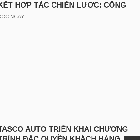
KẾT HỢP TÁC CHIẾN LƯỢC: CỘNG
HƯỞNG HỆ SINH THÁI, THÚC ĐẨY
ĐỌC NGAY
GIAO THÔNG XANH TẠI VIỆT NAM
TASCO AUTO TRIỂN KHAI CHƯƠNG
TRÌNH ĐẶC QUYỀN KHÁCH HÀNG