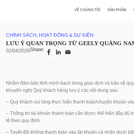
TRANG CHỦ
-
HOẠT ĐỘNG & SỰ KIỆN
-
LƯU Ý Q
VỀ CHÚNG TÔI
SẢN PHẨM
CHÍNH SÁCH
,
HOẠT ĐỘNG & SỰ KIỆN
LƯU Ý QUAN TRỌNG TỪ GEELY QUẢNG NA
Share:
02/04/2026
Nhằm đảm bảo tính minh bạch trong giao dịch và bảo vệ q
khuyến nghị Quý khách hàng lưu ý các nội dung sau:
– Quý khách vui lòng thực hiện thanh toán/chuyển khoản vào 
– Thông tin tài khoản thanh toán cần được thể hiện đầy đủ
lệ theo quy định.
– Tuyệt đối không thanh toán vào tài khoản cá nhân dưới bất