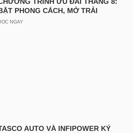
CHƯƠNG TRÌNH ƯU ĐÃI THÁNG 8:
BẬT PHONG CÁCH, MỞ TRẢI
NGHIỆM CÙNG GEELY VIỆT NAM
ĐỌC NGAY
TASCO AUTO VÀ INFIPOWER KÝ