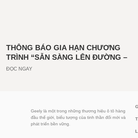
THÔNG BÁO GIA HẠN CHƯƠNG
TRÌNH “SẴN SÀNG LÊN ĐƯỜNG –
AN TÂM MỌI HÀNH TRÌNH”
ĐỌC NGAY
Geely là một trong những thương hiệu ô tô hàng
đầu thế giới, biểu tượng của tinh thần đổi mới và
phát triển bền vững.
L