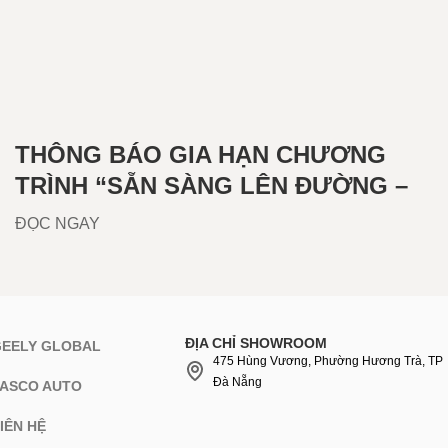
THÔNG BÁO GIA HẠN CHƯƠNG
TRÌNH “SẴN SÀNG LÊN ĐƯỜNG –
AN TÂM MỌI HÀNH TRÌNH”
ĐỌC NGAY
ĐỊA CHỈ SHOWROOM
GEELY GLOBAL
475 Hùng Vương, Phường Hương Trà, TP
Đà Nẵng
TASCO AUTO
IÊN HỆ