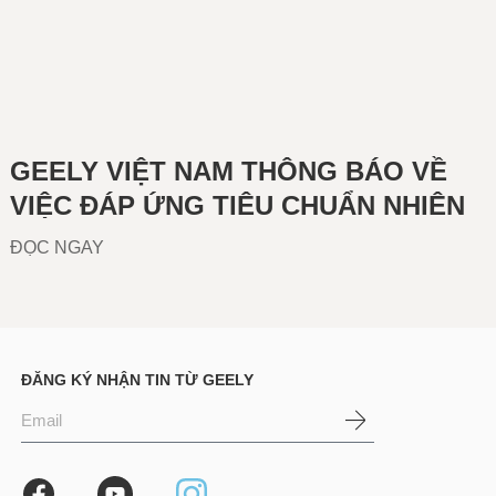
GEELY VIỆT NAM THÔNG BÁO VỀ
VIỆC ĐÁP ỨNG TIÊU CHUẨN NHIÊN
LIỆU TRÊN CÁC DÒNG XE CÓ
ĐỌC NGAY
ĐỘNG CƠ ĐỐT TRONG
ĐĂNG KÝ NHẬN TIN TỪ GEELY