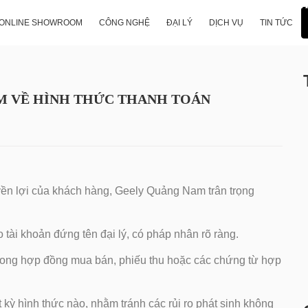
UAN TRỌNG TỪ GEELY QUẢNG NAM VỀ HÌNH THỨC TH
ONLINE SHOWROOM
CÔNG NGHỆ
ĐẠI LÝ
DỊCH VỤ
TIN TỨC
M VỀ HÌNH THỨC THANH TOÁN
uyền lợi của khách hàng, Geely Quảng Nam
trân trọng
tài khoản đứng tên đại lý, có pháp nhân rõ ràng.
 trong hợp đồng mua bán, phiếu thu hoặc các chứng từ hợp
 kỳ hình thức nào, nhằm tránh các rủi ro phát sinh không