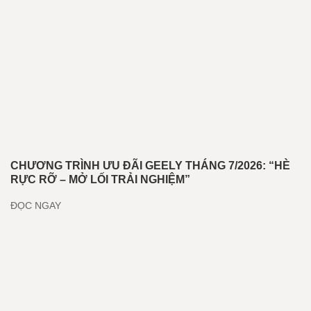
CHƯƠNG TRÌNH ƯU ĐÃI GEELY THÁNG 7/2026: “HÈ
RỰC RỠ – MỞ LỐI TRẢI NGHIỆM”
ĐỌC NGAY