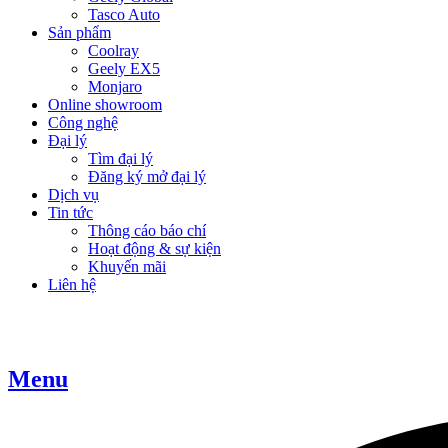
Tasco Auto
Sản phẩm
Coolray
Geely EX5
Monjaro
Online showroom
Công nghệ
Đại lý
Tìm đại lý
Đăng ký mở đại lý
Dịch vụ
Tin tức
Thông cáo báo chí
Hoạt động & sự kiện
Khuyến mãi
Liên hệ
Menu