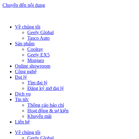
Chuyển đến nội dung
Về chúng tôi
Geely Global
Tasco Auto
Sản phẩm
Coolray
Geely EX5
Monjaro
Online showroom
Công nghệ
Đại lý
Tìm đại lý
Đăng ký mở đại lý
Dịch vụ
Tin tức
Thông cáo báo chí
Hoạt động & sự kiện
Khuyến mãi
Liên hệ
Về chúng tôi
Geely Global