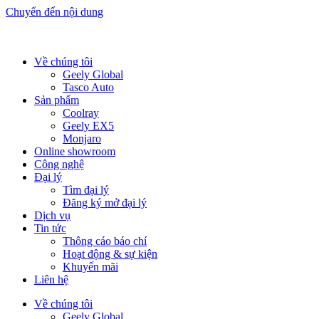
Chuyển đến nội dung
Về chúng tôi
Geely Global
Tasco Auto
Sản phẩm
Coolray
Geely EX5
Monjaro
Online showroom
Công nghệ
Đại lý
Tìm đại lý
Đăng ký mở đại lý
Dịch vụ
Tin tức
Thông cáo báo chí
Hoạt động & sự kiện
Khuyến mãi
Liên hệ
Về chúng tôi
Geely Global