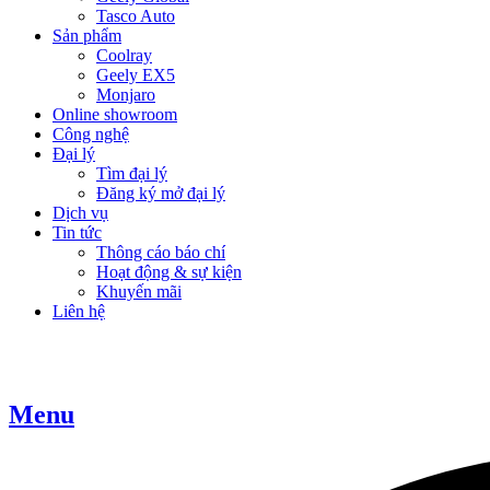
Tasco Auto
Sản phẩm
Coolray
Geely EX5
Monjaro
Online showroom
Công nghệ
Đại lý
Tìm đại lý
Đăng ký mở đại lý
Dịch vụ
Tin tức
Thông cáo báo chí
Hoạt động & sự kiện
Khuyến mãi
Liên hệ
Menu