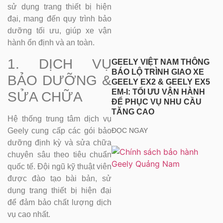
sử dụng trang thiết bị hiện
đại, mang đến quy trình bảo
dưỡng tối ưu, giúp xe vận
hành ổn định và an toàn.
1. DỊCH VỤ
GEELY VIỆT NAM THÔNG
BÁO LỘ TRÌNH GIAO XE
BẢO DƯỠNG &
GEELY EX2 & GEELY EX5
EM-I: TỐI ƯU VẬN HÀNH
SỬA CHỮA
ĐỂ PHỤC VỤ NHU CẦU
TĂNG CAO
Hệ thống trung tâm dịch vụ
ĐỌC NGAY
Geely cung cấp các gói bảo
dưỡng định kỳ và sửa chữa
chuyên sâu theo tiêu chuẩn
quốc tế. Đội ngũ kỹ thuật viên
được đào tạo bài bản, sử
dụng trang thiết bị hiện đại
để đảm bảo chất lượng dịch
vụ cao nhất.