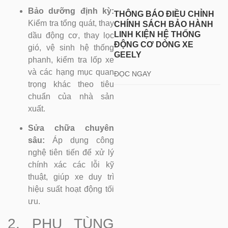
Bảo dưỡng định kỳ:
THÔNG BÁO ĐIỀU CHỈNH
Kiểm tra tổng quát, thay
CHÍNH SÁCH BẢO HÀNH
LINH KIỆN HỆ THỐNG
dầu động cơ, thay lọc
ĐỘNG CƠ DÒNG XE
gió, vệ sinh hệ thống
GEELY
phanh, kiểm tra lốp xe
và các hạng mục quan
ĐỌC NGAY
trọng khác theo tiêu
chuẩn của nhà sản
xuất.
Sửa chữa chuyên
sâu:
Áp dụng công
nghệ tiên tiến để xử lý
chính xác các lỗi kỹ
thuật, giúp xe duy trì
hiệu suất hoạt động tối
ưu.
2. PHỤ TÙNG