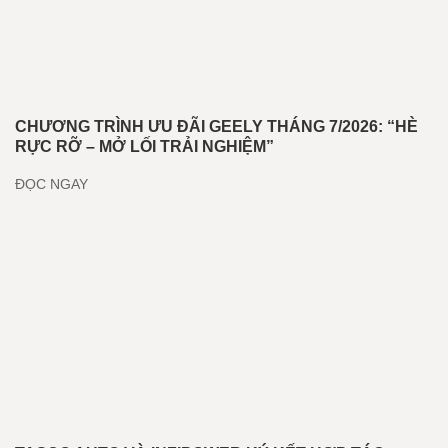
CHƯƠNG TRÌNH ƯU ĐÃI GEELY THÁNG 7/2026: “HÈ
RỰC RỠ – MỞ LỐI TRẢI NGHIỆM”
ĐỌC NGAY