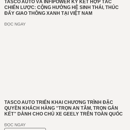
TASCO AUTO VÀ INFIPOWER KÝ KẾT HỢP TÁC
CHIẾN LƯỢC: CỘNG HƯỞNG HỆ SINH THÁI, THÚC
ĐẨY GIAO THÔNG XANH TẠI VIỆT NAM
ĐỌC NGAY
TASCO AUTO TRIỂN KHAI CHƯƠNG TRÌNH ĐẶC
QUYỀN KHÁCH HÀNG “TRỌN AN TÂM, TRỌN GẮN
KẾT” DÀNH CHO CHỦ XE GEELY TRÊN TOÀN QUỐC
ĐỌC NGAY