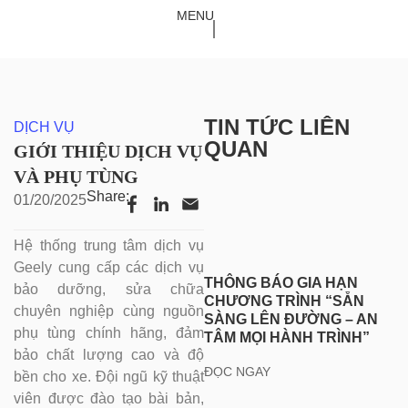
TRANG CHỦ
-
DỊCH VỤ
-
GIỚI THIỆU DỊCH VỤ VÀ PHỤ
MENU
TÙNG
TIN TỨC LIÊN
DỊCH VỤ
QUAN
GIỚI THIỆU DỊCH VỤ
VÀ PHỤ TÙNG
Share:
01/20/2025
Hệ thống trung tâm dịch vụ
Geely cung cấp các dịch vụ
THÔNG BÁO GIA HẠN
bảo dưỡng, sửa chữa
CHƯƠNG TRÌNH “SẴN
chuyên nghiệp cùng nguồn
SÀNG LÊN ĐƯỜNG – AN
phụ tùng chính hãng, đảm
TÂM MỌI HÀNH TRÌNH”
bảo chất lượng cao và độ
ĐỌC NGAY
bền cho xe. Đội ngũ kỹ thuật
viên được đào tạo bài bản,