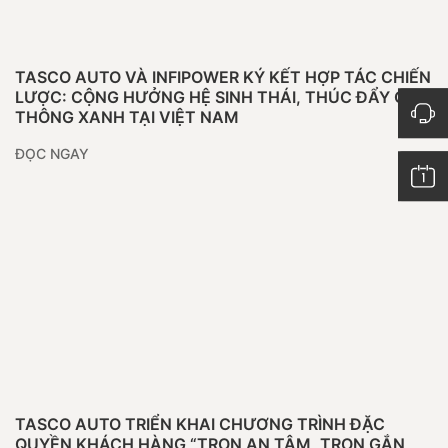
TASCO AUTO VÀ INFIPOWER KÝ KẾT HỢP TÁC CHIẾN
LƯỢC: CỘNG HƯỞNG HỆ SINH THÁI, THÚC ĐẨY GIAO
THÔNG XANH TẠI VIỆT NAM
ĐỌC NGAY
TASCO AUTO TRIỂN KHAI CHƯƠNG TRÌNH ĐẶC
QUYỀN KHÁCH HÀNG “TRỌN AN TÂM, TRỌN GẮN