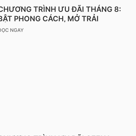
CHƯƠNG TRÌNH ƯU ĐÃI THÁNG 8:
BẬT PHONG CÁCH, MỞ TRẢI
NGHIỆM CÙNG GEELY VIỆT NAM
ĐỌC NGAY