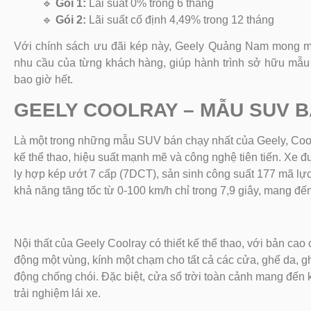
🔹
Gói 1:
Lãi suất 0% trong 6 tháng
🔹
Gói 2:
Lãi suất cố định 4,49% trong 12 tháng
Với chính sách ưu đãi kép này, Geely Quảng Nam mong muố
nhu cầu của từng khách hàng, giúp hành trình sở hữu mẫu 
bao giờ hết.
GEELY COOLRAY – MẪU SUV 
Là một trong những mẫu SUV bán chạy nhất của Geely, Coolr
kế thể thao, hiệu suất mạnh mẽ và công nghệ tiên tiến. Xe đ
ly hợp kép ướt 7 cấp (7DCT), sản sinh công suất 177 mã l
khả năng tăng tốc từ 0-100 km/h chỉ trong 7,9 giây, mang đến
Nội thất của Geely Coolray có thiết kế thể thao, với bản cao
động một vùng, kính một chạm cho tất cả các cửa, ghế da, gh
động chống chói. Đặc biệt, cửa sổ trời toàn cảnh mang đến 
trải nghiệm lái xe.