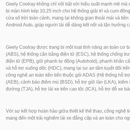
Geely Coolray không chỉ nổi bật với hiệu suất mạnh mẽ mà 
bị màn hình kép 10.25 inch cho hệ thống giải trí và cụm đồn
cửa sổ trời toàn cảnh, mang lại không gian thoải mái và tiện
Android Auto, giúp người lái dễ dàng kết nối và tận hưởng các 
Geely Coolray được trang bị một loạt tính năng an toàn cơ 
(ABS), hệ thống cân bằng điện tử (ESC), hệ thống chống trư
điện tử (EPB), giữ phanh tự động (Autohold), phanh khẩn 
và hỗ trợ xuống dốc (HDC), mang lại sự an tâm tuyệt đối t
công nghệ an toàn tiên tiến thuộc gói ADAS (Hệ thống hỗ tr
(AEB), cảnh báo điểm mù (BSD), hỗ trợ giữ làn (LKA), kiểm s
đường (TJA), hỗ trợ lái xe trên cao tốc (ICA), hỗ trợ đỗ xe 
Với sự kết hợp hoàn hảo giữa thiết kế thể thao, công nghệ ti
mang đến một trải nghiệm lái xe đẳng cấp và an toàn cho n