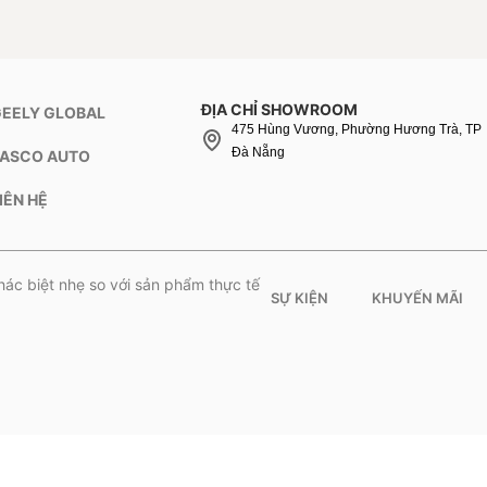
ĐỊA CHỈ SHOWROOM
GEELY GLOBAL
475 Hùng Vương, Phường Hương Trà, TP
Đà Nẵng
TASCO AUTO
IÊN HỆ
hác biệt nhẹ so với sản phẩm thực tế
SỰ KIỆN
KHUYẾN MÃI