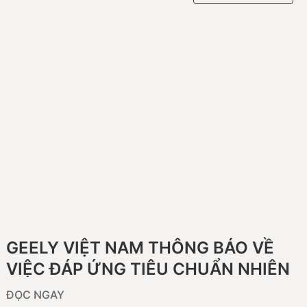
GEELY VIỆT NAM THÔNG BÁO VỀ
VIỆC ĐÁP ỨNG TIÊU CHUẨN NHIÊN
LIỆU TRÊN CÁC DÒNG XE CÓ
ĐỌC NGAY