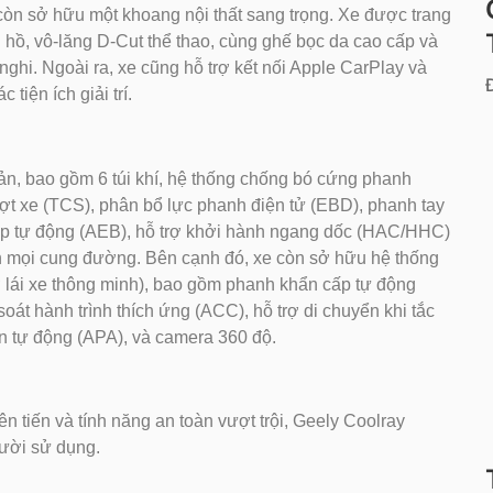
còn sở hữu một khoang nội thất sang trọng. Xe được trang
g hồ, vô-lăng D-Cut thể thao, cùng ghế bọc da cao cấp và
 nghi. Ngoài ra, xe cũng hỗ trợ kết nối Apple CarPlay và
tiện ích giải trí.
bản, bao gồm 6 túi khí, hệ thống chống bó cứng phanh
ợt xe (TCS), phân bổ lực phanh điện tử (EBD), phanh tay
cấp tự động (AEB), hỗ trợ khởi hành ngang dốc (HAC/HHC)
rên mọi cung đường. Bên cạnh đó, xe còn sở hữu hệ thống
ợ lái xe thông minh), bao gồm phanh khẩn cấp tự động
oát hành trình thích ứng (ACC), hỗ trợ di chuyển khi tắc
bán tự động (APA), và camera 360 độ.
ên tiến và tính năng an toàn vượt trội, Geely Coolray
gười sử dụng.