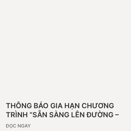
THÔNG BÁO GIA HẠN CHƯƠNG
TRÌNH “SẴN SÀNG LÊN ĐƯỜNG –
AN TÂM MỌI HÀNH TRÌNH”
ĐỌC NGAY