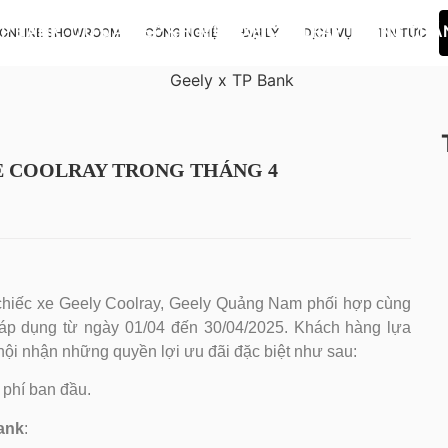
TP BANK: ƯU ĐÃI KÉP KHI MUA XE COOLRAY TRONG THÁ
ONLINE SHOWROOM
CÔNG NGHỆ
ĐẠI LÝ
DỊCH VỤ
TIN TỨC
XE COOLRAY TRONG THÁNG 4
chiếc xe Geely Coolray, Geely Quảng Nam phối hợp cùng
, áp dụng từ ngày 01/04 đến 30/04/2025. Khách hàng lựa
hội nhận những quyền lợi ưu đãi đặc biệt như sau:
i phí ban đầu.
Bank
: