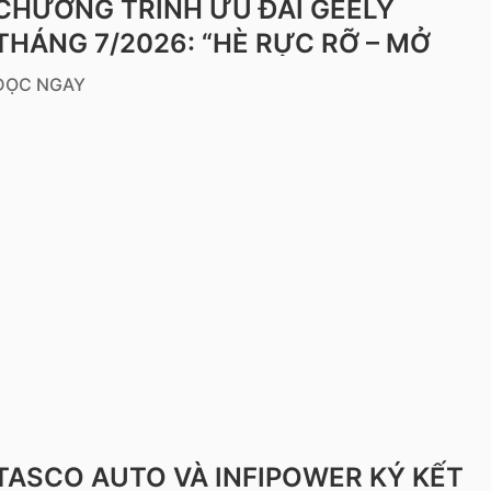
CHƯƠNG TRÌNH ƯU ĐÃI GEELY
THÁNG 7/2026: “HÈ RỰC RỠ – MỞ
LỐI TRẢI NGHIỆM”
ĐỌC NGAY
TASCO AUTO VÀ INFIPOWER KÝ KẾT