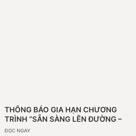
THÔNG BÁO GIA HẠN CHƯƠNG
TRÌNH “SẴN SÀNG LÊN ĐƯỜNG –
AN TÂM MỌI HÀNH TRÌNH”
ĐỌC NGAY