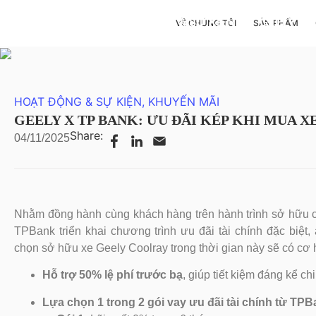
TRANG CHỦ
-
HOẠT ĐỘNG & SỰ KIỆN
-
GEELY X 
VỀ CHÚNG TÔI
SẢN PHẨM
HOẠT ĐỘNG & SỰ KIỆN
,
KHUYẾN MÃI
GEELY X TP BANK: ƯU ĐÃI KÉP KHI MUA 
Share:
04/11/2025
Nhằm đồng hành cùng khách hàng trên hành trình sở hữu 
TPBank triển khai chương trình ưu đãi tài chính đặc biệt
chọn sở hữu xe Geely Coolray trong thời gian này sẽ có cơ 
Hỗ trợ 50% lệ phí trước bạ
, giúp tiết kiệm đáng kể ch
Lựa chọn 1 trong 2 gói vay ưu đãi tài chính từ TP