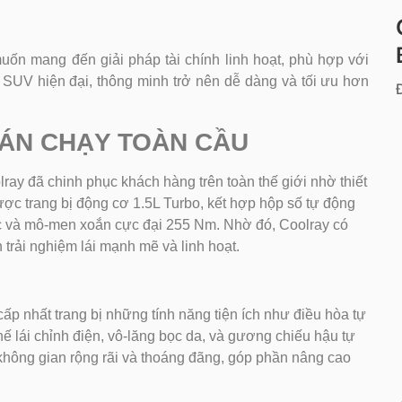
n mang đến giải pháp tài chính linh hoạt, phù hợp với
SUV hiện đại, thông minh trở nên dễ dàng và tối ưu hơn
BÁN CHẠY TOÀN CẦU
ay đã chinh phục khách hàng trên toàn thế giới nhờ thiết
ược trang bị động cơ 1.5L Turbo, kết hợp hộp số tự động
ực và mô-men xoắn cực đại 255 Nm. Nhờ đó, Coolray có
 trải nghiệm lái mạnh mẽ và linh hoạt.
 cấp nhất trang bị những tính năng tiện ích như điều hòa tự
ế lái chỉnh điện, vô-lăng bọc da, và gương chiếu hậu tự
không gian rộng rãi và thoáng đãng, góp phần nâng cao