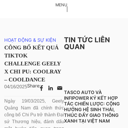
QUẢ TIKTOK CHALLENGE GEELY X CHI PU: COOLRAY –
MENU
COOLDANCE
TIN TỨC LIÊN
HOẠT ĐỘNG & SỰ KIỆN
QUAN
CÔNG BỐ KẾT QUẢ
TIKTOK
CHALLENGE GEELY
X CHI PU: COOLRAY
– COOLDANCE
Share:
04/16/2025
TASCO AUTO VÀ
INFIPOWER KÝ KẾT HỢP
Ngày 19/03/2025, Geely
TÁC CHIẾN LƯỢC: CỘNG
Quảng Nam đã chính thức
HƯỞNG HỆ SINH THÁI,
THÚC ĐẨY GIAO THÔNG
công bố Chi Pu trở thành Đại
XANH TẠI VIỆT NAM
sứ Thương hiệu, đánh dấu