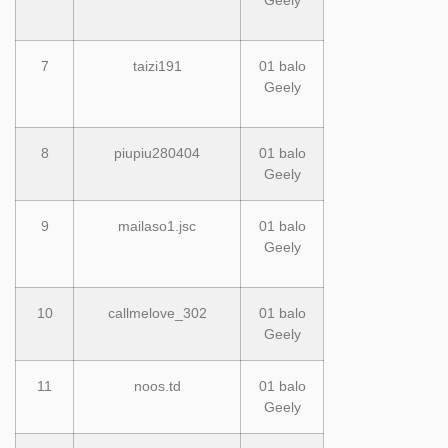
7
taizi191
01 balo
Geely
8
piupiu280404
01 balo
Geely
9
mailaso1.jsc
01 balo
Geely
10
callmelove_302
01 balo
Geely
11
noos.td
01 balo
Geely