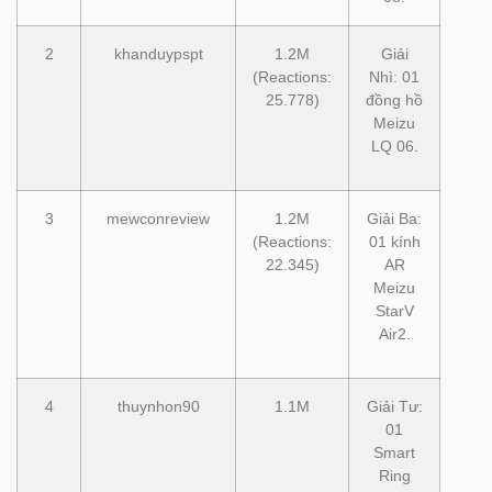
2
khanduypspt
1.2M
Giải
(Reactions:
Nhì: 01
25.778)
đồng hồ
Meizu
LQ 06.
3
mewconreview
1.2M
Giải Ba:
(Reactions:
01 kính
22.345)
AR
Meizu
StarV
Air2.
4
thuynhon90
1.1M
Giải Tư:
01
Smart
Ring