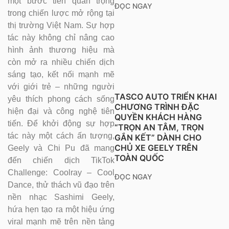
một bước tiến quan trọng
ĐỌC NGAY
trong chiến lược mở rộng tại
thị trường Việt Nam. Sự hợp
tác này không chỉ nâng cao
hình ảnh thương hiệu mà
còn mở ra nhiều chiến dịch
sáng tạo, kết nối mạnh mẽ
với giới trẻ – những người
TASCO AUTO TRIỂN KHAI
yêu thích phong cách sống
CHƯƠNG TRÌNH ĐẶC
hiện đại và công nghệ tiên
QUYỀN KHÁCH HÀNG
tiến. Để khởi động sự hợp
“TRỌN AN TÂM, TRỌN
tác này một cách ấn tượng,
GẮN KẾT” DÀNH CHO
CHỦ XE GEELY TRÊN
Geely và Chi Pu đã mang
TOÀN QUỐC
đến chiến dịch TikTok
Challenge: Coolray – Cool
ĐỌC NGAY
Dance, thử thách vũ đạo trên
nền nhạc Sashimi Geely,
hứa hẹn tạo ra một hiệu ứng
viral mạnh mẽ trên nền tảng