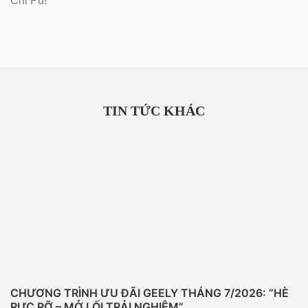
Chi Pu!
TIN TỨC KHÁC
CHƯƠNG TRÌNH ƯU ĐÃI GEELY THÁNG 7/2026: “HÈ
RỰC RỠ – MỞ LỐI TRẢI NGHIỆM”