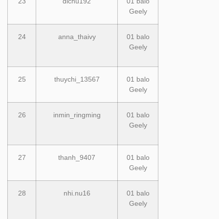
23
dichu192
01 balo
Geely
24
anna_thaivy
01 balo
Geely
25
thuychi_13567
01 balo
Geely
26
inmin_ringming
01 balo
Geely
27
thanh_9407
01 balo
Geely
28
nhi.nu16
01 balo
Geely