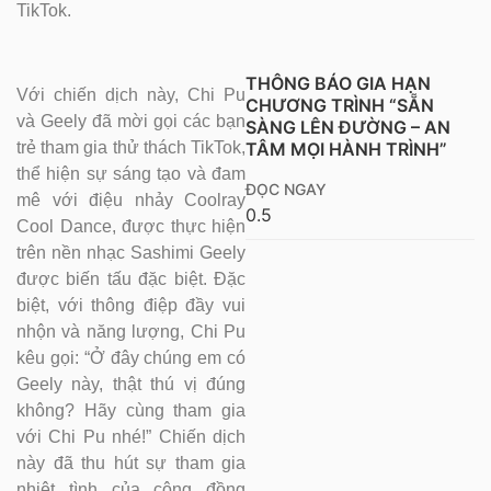
TikTok.
THÔNG BÁO GIA HẠN
Với chiến dịch này, Chi Pu
CHƯƠNG TRÌNH “SẴN
và Geely đã mời gọi các bạn
SÀNG LÊN ĐƯỜNG – AN
TÂM MỌI HÀNH TRÌNH”
trẻ tham gia thử thách TikTok,
thể hiện sự sáng tạo và đam
ĐỌC NGAY
mê với điệu nhảy Coolray
Cool Dance, được thực hiện
trên nền nhạc Sashimi Geely
được biến tấu đặc biệt. Đặc
biệt, với thông điệp đầy vui
nhộn và năng lượng, Chi Pu
kêu gọi: “Ở đây chúng em có
Geely này, thật thú vị đúng
không? Hãy cùng tham gia
với Chi Pu nhé!” Chiến dịch
này đã thu hút sự tham gia
nhiệt tình của cộng đồng