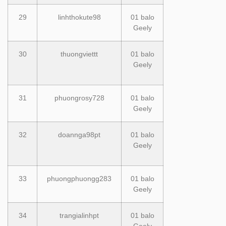
29
linhthokute98
01 balo
Geely
30
thuongviettt
01 balo
Geely
31
phuongrosy728
01 balo
Geely
32
doannga98pt
01 balo
Geely
33
phuongphuongg283
01 balo
Geely
34
trangialinhpt
01 balo
Geely