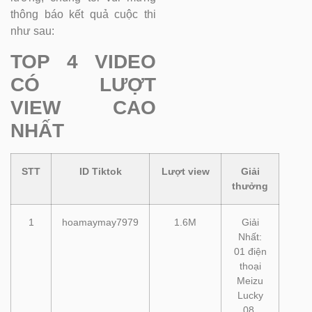
thông báo kết quả cuộc thi
như sau:
TOP 4 VIDEO
CÓ LƯỢT
VIEW CAO
NHẤT
STT
ID Tiktok
Lượt view
Giải
thưởng
1
hoamaymay7979
1.6M
Giải
Nhất:
01 điện
thoại
Meizu
Lucky
08.