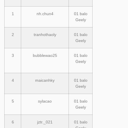
1
nh.chun4
01 balo
Geely
2
tranhothaoly
01 balo
Geely
3
bubblewao25
01 balo
Geely
4
maicanhky
01 balo
Geely
5
sylacao
01 balo
Geely
6
jztr._021
01 balo
Geely