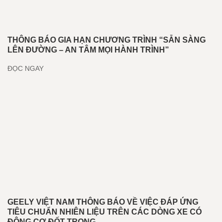
THÔNG BÁO GIA HẠN CHƯƠNG TRÌNH “SẴN SÀNG
LÊN ĐƯỜNG – AN TÂM MỌI HÀNH TRÌNH”
ĐỌC NGAY
GEELY VIỆT NAM THÔNG BÁO VỀ VIỆC ĐÁP ỨNG
TIÊU CHUẨN NHIÊN LIỆU TRÊN CÁC DÒNG XE CÓ
ĐỘNG CƠ ĐỐT TRONG