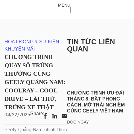
TRÌNH QUAY SỐ TRÚNG THƯỞNG CÙNG GEELY QUẢNG
MENU
NAM: COOLRAY – COOL DRIVE – LÁI THỬ, TRÚNG XE THẬT
TIN TỨC LIÊN
HOẠT ĐỘNG & SỰ KIỆN
,
QUAN
KHUYẾN MÃI
CHƯƠNG TRÌNH
QUAY SỐ TRÚNG
THƯỞNG CÙNG
GEELY QUẢNG NAM:
COOLRAY – COOL
CHƯƠNG TRÌNH ƯU ĐÃI
DRIVE – LÁI THỬ,
THÁNG 8: BẬT PHONG
CÁCH, MỞ TRẢI NGHIỆM
TRÚNG XE THẬT
CÙNG GEELY VIỆT NAM
Share:
04/22/2025
ĐỌC NGAY
Geely Quảng Nam chính thức