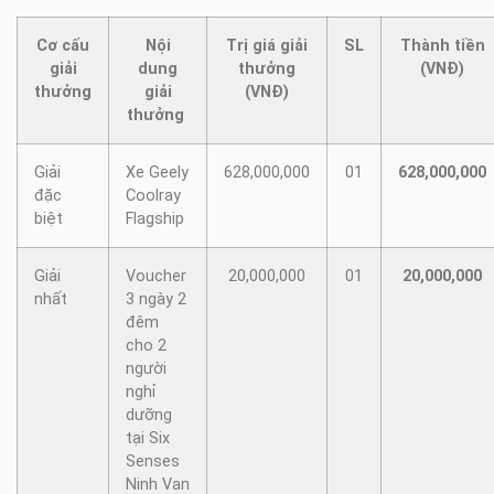
Cơ cấu
Nội
Trị giá giải
SL
Thành tiền
giải
dung
thưởng
(VNĐ)
thưởng
giải
(VNĐ)
thưởng
Giải
Xe Geely
628,000,000
01
628,000,000
đặc
Coolray
biệt
Flagship
Giải
Voucher
20,000,000
01
20,000,000
nhất
3 ngày 2
đêm
cho 2
người
nghỉ
dưỡng
tại Six
Senses
Ninh Van