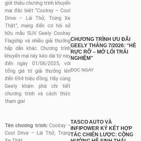
giới thiệu chương trình khuyến
mại đặc biệt “Coolray – Cool
Drive – Lái Thử, Trúng Xe
Thật”, mang đến cơ hội sở
hữu mẫu SUV Geely Coolray
CHƯƠNG TRÌNH ƯU ĐÃI
Flagship và nhiều giải thưởng
GEELY THÁNG 7/2026: “HÈ
hấp dẫn khác. Chương trình
RỰC RỠ – MỞ LỐI TRẢI
khuyến mại này kéo dài từ nay
NGHIỆM”
đến ngày 01/06/2025, với
ĐỌC NGAY
tổng giá trị giải thưởng lên
đến 694 triệu đồng. Hãy cùng
Geely khám phá chi tiết
chương trình và cách thức
tham gia!
TASCO AUTO VÀ
Tên chương trình:
Coolray –
INFIPOWER KÝ KẾT HỢP
Cool Drive – Lái Thử, Trúng
TÁC CHIẾN LƯỢC: CỘNG
Xe Thật
HƯỞNG HỆ SINH THÁI,