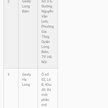
2
Geely
Số 3-5,
Long
Đường
Biên
Nguyễn
Văn
Linh,
Phường
Gia
Thuỵ,
Quận
Long
Biên,
TP. Hà
Nội
3
Geely
Ô số
Hạ
02, Lô
Long
B, Khu
đô thị
mới
phần
mở