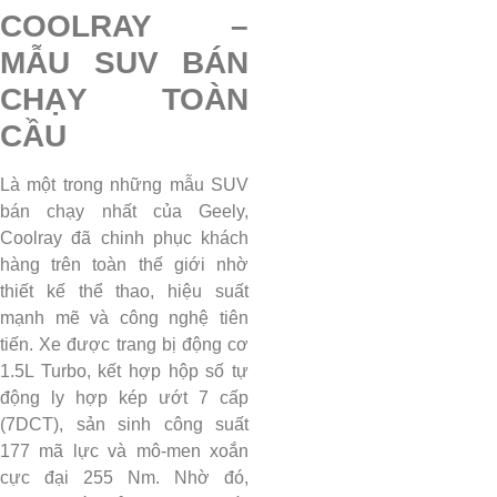
COOLRAY –
MẪU SUV BÁN
CHẠY TOÀN
CẦU
Là một trong những mẫu SUV
bán chạy nhất của Geely,
Coolray đã chinh phục khách
hàng trên toàn thế giới nhờ
thiết kế thể thao, hiệu suất
mạnh mẽ và công nghệ tiên
tiến. Xe được trang bị động cơ
1.5L Turbo, kết hợp hộp số tự
động ly hợp kép ướt 7 cấp
(7DCT), sản sinh công suất
177 mã lực và mô-men xoắn
cực đại 255 Nm. Nhờ đó,