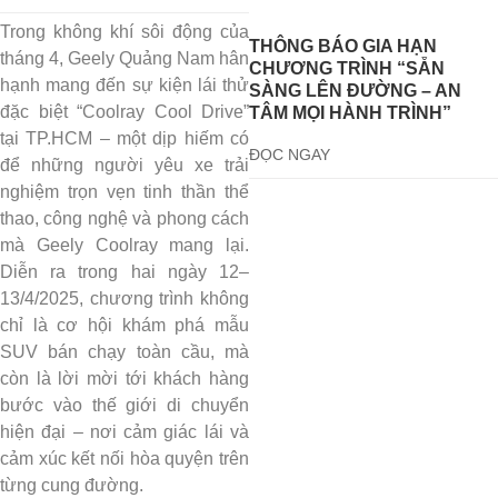
Trong không khí sôi động của
THÔNG BÁO GIA HẠN
tháng 4, Geely Quảng Nam hân
CHƯƠNG TRÌNH “SẴN
hạnh mang đến sự kiện lái thử
SÀNG LÊN ĐƯỜNG – AN
đặc biệt “Coolray Cool Drive”
TÂM MỌI HÀNH TRÌNH”
tại TP.HCM – một dịp hiếm có
ĐỌC NGAY
để những người yêu xe trải
nghiệm trọn vẹn tinh thần thể
thao, công nghệ và phong cách
mà Geely Coolray mang lại.
Diễn ra trong hai ngày 12–
13/4/2025, chương trình không
chỉ là cơ hội khám phá mẫu
SUV bán chạy toàn cầu, mà
còn là lời mời tới khách hàng
bước vào thế giới di chuyển
hiện đại – nơi cảm giác lái và
cảm xúc kết nối hòa quyện trên
từng cung đường.