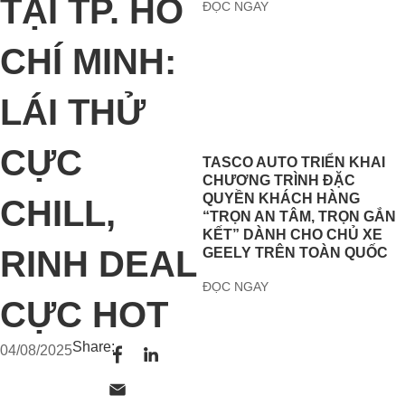
TẠI TP. HỒ
ĐỌC NGAY
CHÍ MINH:
LÁI THỬ
CỰC
TASCO AUTO TRIỂN KHAI
CHƯƠNG TRÌNH ĐẶC
QUYỀN KHÁCH HÀNG
CHILL,
“TRỌN AN TÂM, TRỌN GẮN
KẾT” DÀNH CHO CHỦ XE
RINH DEAL
GEELY TRÊN TOÀN QUỐC
ĐỌC NGAY
CỰC HOT
Share:
04/08/2025