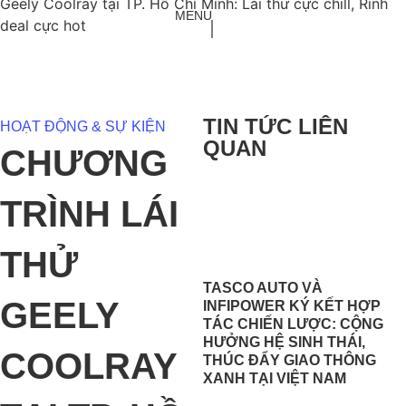
Geely Coolray tại TP. Hồ Chí Minh: Lái thử cực chill, Rinh
MENU
deal cực hot
TIN TỨC LIÊN
HOẠT ĐỘNG & SỰ KIỆN
QUAN
CHƯƠNG
TRÌNH LÁI
THỬ
TASCO AUTO VÀ
GEELY
INFIPOWER KÝ KẾT HỢP
TÁC CHIẾN LƯỢC: CỘNG
HƯỞNG HỆ SINH THÁI,
COOLRAY
THÚC ĐẨY GIAO THÔNG
XANH TẠI VIỆT NAM