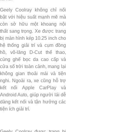
Geely Coolray không chỉ nổi
bật với hiệu suất mạnh mẽ mà
còn sở hữu một khoang nội
thất sang trọng. Xe được trang
bị màn hình kép 10.25 inch cho
hệ thống giải trí và cụm đồng
hồ, vô-lăng D-Cut thể thao,
cùng ghế bọc da cao cấp và
cửa sổ trời toàn cảnh, mang lại
không gian thoải mái và tiện
nghi. Ngoài ra, xe cũng hỗ trợ
kết nối Apple CarPlay và
Android Auto, giúp người lái dễ
dàng kết nối và tận hưởng các
tiện ích giải trí.
Geely Coolray được trang bị