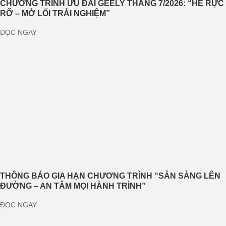
CHƯƠNG TRÌNH ƯU ĐÃI GEELY THÁNG 7/2026: “HÈ RỰC
RỠ – MỞ LỐI TRẢI NGHIỆM”
ĐỌC NGAY
THÔNG BÁO GIA HẠN CHƯƠNG TRÌNH “SẴN SÀNG LÊN
ĐƯỜNG – AN TÂM MỌI HÀNH TRÌNH”
ĐỌC NGAY