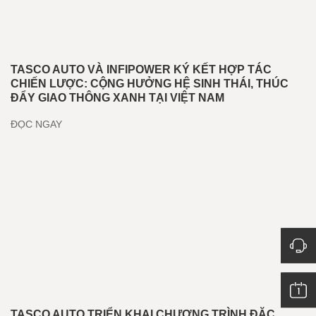
TASCO AUTO VÀ INFIPOWER KÝ KẾT HỢP TÁC
CHIẾN LƯỢC: CỘNG HƯỞNG HỆ SINH THÁI, THÚC
ĐẨY GIAO THÔNG XANH TẠI VIỆT NAM
ĐỌC NGAY
TASCO AUTO TRIỂN KHAI CHƯƠNG TRÌNH ĐẶC