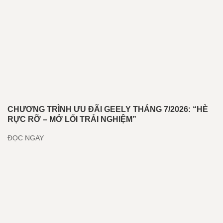
CHƯƠNG TRÌNH ƯU ĐÃI GEELY THÁNG 7/2026: “HÈ
RỰC RỠ – MỞ LỐI TRẢI NGHIỆM”
ĐỌC NGAY