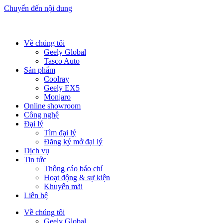
Chuyển đến nội dung
Về chúng tôi
Geely Global
Tasco Auto
Sản phẩm
Coolray
Geely EX5
Monjaro
Online showroom
Công nghệ
Đại lý
Tìm đại lý
Đăng ký mở đại lý
Dịch vụ
Tin tức
Thông cáo báo chí
Hoạt động & sự kiện
Khuyến mãi
Liên hệ
Về chúng tôi
Geely Global