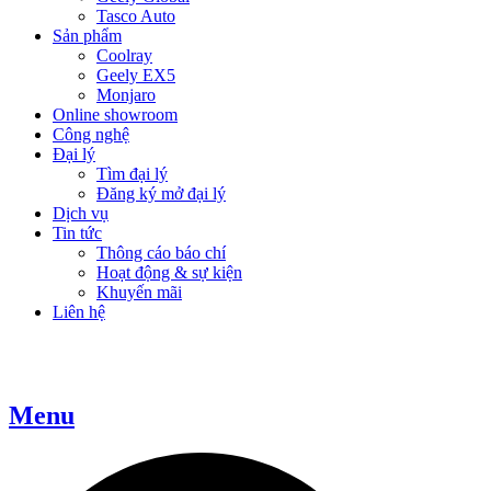
Tasco Auto
Sản phẩm
Coolray
Geely EX5
Monjaro
Online showroom
Công nghệ
Đại lý
Tìm đại lý
Đăng ký mở đại lý
Dịch vụ
Tin tức
Thông cáo báo chí
Hoạt động & sự kiện
Khuyến mãi
Liên hệ
Menu