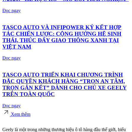
Đọc ngay
TASCO AUTO VÀ INFIPOWER KÝ KẾT HỢP
TÁC CHIẾN LƯỢC: CỘNG HƯỞNG HỆ SINH
THÁI, THÚC ĐẨY GIAO THÔNG XANH TẠI
VIỆT NAM
Đọc ngay
TASCO AUTO TRIỂN KHAI CHƯƠNG TRÌNH
ĐẶC QUYỀN KHÁCH HÀNG “TRỌN AN TÂM,
TRỌN GẮN KẾT” DÀNH CHO CHỦ XE GEELY
TRÊN TOÀN QUỐC
Đọc ngay
Xem thêm
Geely là một trong những thương hiệu ô tô hàng đầu thế giới, biểu