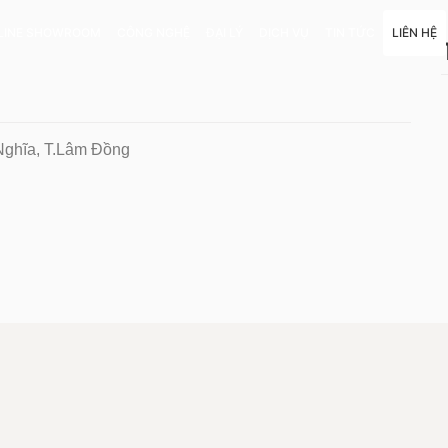
LINE SHOWROOM
CÔNG NGHỆ
ĐẠI LÝ
DỊCH VỤ
TIN TỨC
LIÊN HỆ
Nghĩa, T.Lâm Đồng