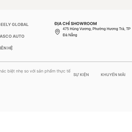
ĐỊA CHỈ SHOWROOM
GEELY GLOBAL
475 Hùng Vương, Phường Hương Trà, TP
Đà Nẵng
TASCO AUTO
IÊN HỆ
hác biệt nhẹ so với sản phẩm thực tế
SỰ KIỆN
KHUYẾN MÃI