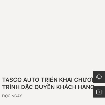
TASCO AUTO TRIỂN KHAI CHƯƠNG
TRÌNH ĐẶC QUYỀN KHÁCH HÀNG
“TRỌN AN TÂM, TRỌN GẮN KẾT”
ĐỌC NGAY
DÀNH CHO CHỦ XE GEELY TRÊN