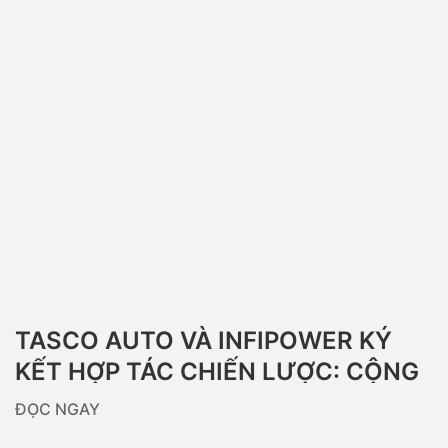
TASCO AUTO VÀ INFIPOWER KÝ
KẾT HỢP TÁC CHIẾN LƯỢC: CỘNG
HƯỞNG HỆ SINH THÁI, THÚC ĐẨY
ĐỌC NGAY
GIAO THÔNG XANH TẠI VIỆT NAM