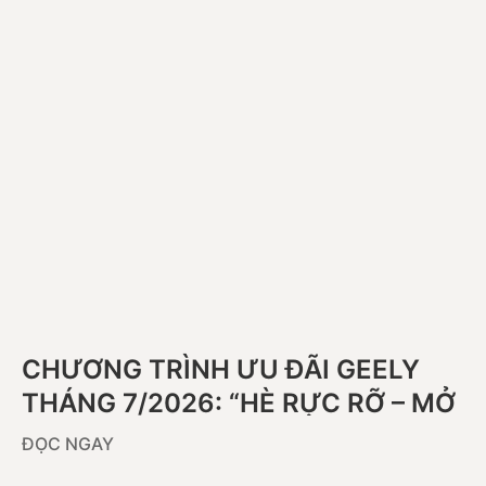
CHƯƠNG TRÌNH ƯU ĐÃI GEELY
THÁNG 7/2026: “HÈ RỰC RỠ – MỞ
LỐI TRẢI NGHIỆM”
ĐỌC NGAY